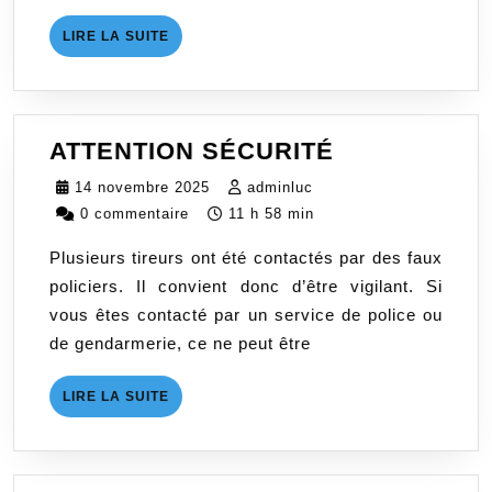
LIRE
LIRE LA SUITE
LA
SUITE
ATTENTION
ATTENTION SÉCURITÉ
SÉCURITÉ
14
adminluc
14 novembre 2025
adminluc
novembre
0 commentaire
11 h 58 min
2025
Plusieurs tireurs ont été contactés par des faux
policiers. Il convient donc d’être vigilant. Si
vous êtes contacté par un service de police ou
de gendarmerie, ce ne peut être
LIRE
LIRE LA SUITE
LA
SUITE