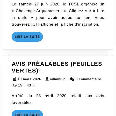
Le samedi 27 juin 2026, le TCSL organise un
« Challenge Arquebusiers ». Cliquez sur « Lire
la suite » pour avoir accès au lien. Vous
trouverez ICI l’affiche et la fiche d’inscription.
LIRE
LIRE LA SUITE
LA
SUITE
AVIS PRÉALABLES (FEUILLES
AVIS
VERTES)°
PRÉALABLES
10
adminluc
10 mars 2026
adminluc
0 commentaire
(FEUILLES
mars
15 h 43 min
VERTES)
2026
Arrêté du 28 avril 2020 relatif aux avis
°
favorables
LIRE
LIRE LA SUITE