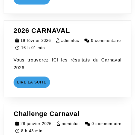
LA
SUITE
2026
2026 CARNAVAL
CARNAVAL
19
adminluc
19 février 2026
adminluc
0 commentaire
février
16 h 01 min
2026
Vous trouverez ICI les résultats du Carnaval
2026
LIRE
LIRE LA SUITE
LA
SUITE
Challenge
Challenge Carnaval
Carnaval
26
adminluc
26 janvier 2026
adminluc
0 commentaire
janvier
8 h 43 min