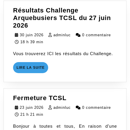
Résultats Challenge
Arquebusiers TCSL du 27 juin
Résultats
2026
Challenge
30
adminluc
30 juin 2026
adminluc
0 commentaire
Arquebusiers
juin
18 h 39 min
TCSL
2026
Vous trouverez ICI les résultats du Challenge.
du
27
LIRE
LIRE LA SUITE
juin
LA
2026
SUITE
Fermeture
Fermeture TCSL
TCSL
23
adminluc
23 juin 2026
adminluc
0 commentaire
juin
21 h 21 min
2026
Bonjour à toutes et tous, En raison d’une