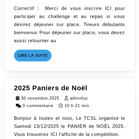
2026
Correctif : Merci de vous inscrire ICI pour
participer au challenge et au repas si vous
désirez déjeuner sur place. Tireurs débutants
bienvenus Pour déjeuner sur place, vous devez
aussi retourner au
LIRE
LIRE LA SUITE
LA
SUITE
2025
2025 Paniers de Noël
Paniers
30
adminluc
30 novembre 2025
adminluc
de
novembre
0 commentaire
10 h 21 min
Noël
2025
Bonjour à toutes et tous, Le TCSL organise le
Samedi 13/12/2025 le PANIER de NOËL 2025.
Vous trouverez ICI l’affiche de la compétition.