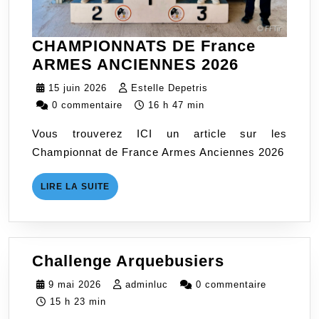
CHAMPIONNATS DE France
CHAMPIO
ARMES ANCIENNES 2026
DE
15
Estelle
15 juin 2026
Estelle Depetris
France
juin
Depetris
0 commentaire
16 h 47 min
ARMES
2026
Vous trouverez ICI un article sur les
ANCIENN
Championnat de France Armes Anciennes 2026
2026
LIRE
LIRE LA SUITE
LA
SUITE
Challenge
Challenge Arquebusiers
Arquebusie
9
adminluc
9 mai 2026
adminluc
0 commentaire
mai
15 h 23 min
2026