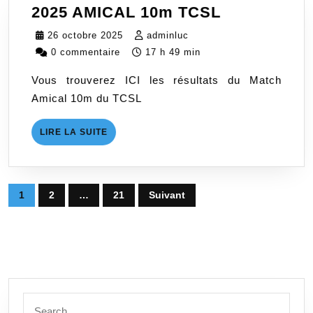
2025
2025 AMICAL 10m TCSL
AMICAL
26
adminluc
26 octobre 2025
adminluc
10m
octobre
0 commentaire
17 h 49 min
TCSL
2025
Vous trouverez ICI les résultats du Match
Amical 10m du TCSL
LIRE
LIRE LA SUITE
LA
SUITE
Pagination
1
2
…
21
Suivant
des
publications
Search