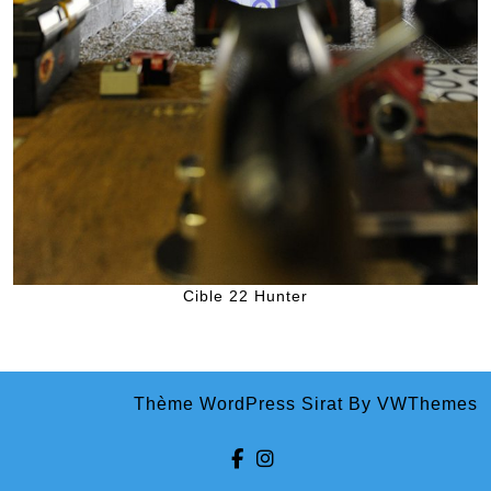
Cible 22 Hunter
Thème WordPress Sirat
By VWThemes
Facebook
Instagram