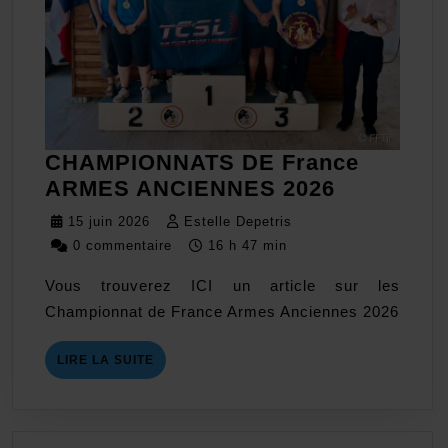
CHAMPIONNATS DE France
CHAMPIO
ARMES ANCIENNES 2026
DE
15
Estelle
15 juin 2026
Estelle Depetris
France
juin
Depetris
0 commentaire
16 h 47 min
ARMES
2026
Vous trouverez ICI un article sur les
ANCIENN
Championnat de France Armes Anciennes 2026
2026
LIRE
LIRE LA SUITE
LA
SUITE