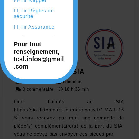
FFTir Rappel
FFTir Règles de
sécurité
FFTir Assurance
Pour tout
renseignement,
tcsl.infos@gmail
.com
Fonctionnemen
Fonctionnement SIA
SIA
28
adminluc
28 février 2024
adminluc
février
0 commentaire
18 h 36 min
2024
Lien d’accès au SIA
https://sia.detenteurs.interieur.gouv.fr/ MAIL 16
Si vous recevez par mail une demande de
pièce(s) complémentaire(s) de la part du SIA,
vous ne devez pas envoyer ces pièces par