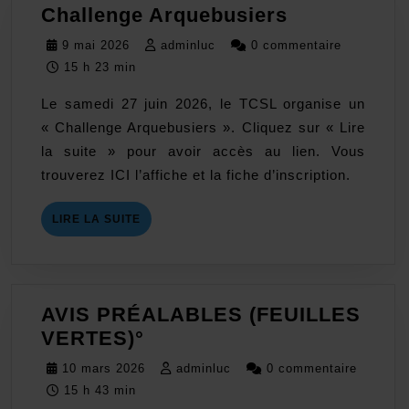
Challenge
Challenge Arquebusiers
Arquebusie
9
adminluc
9 mai 2026
adminluc
0 commentaire
mai
15 h 23 min
2026
Le samedi 27 juin 2026, le TCSL organise un
« Challenge Arquebusiers ». Cliquez sur « Lire
la suite » pour avoir accès au lien. Vous
trouverez ICI l’affiche et la fiche d’inscription.
LIRE
LIRE LA SUITE
LA
SUITE
AVIS PRÉALABLES (FEUILLES
AVIS
VERTES)°
PRÉALABLES
10
adminluc
10 mars 2026
adminluc
0 commentaire
(FEUILLES
mars
15 h 43 min
VERTES)