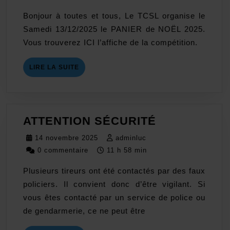
Noël
2025
Bonjour à toutes et tous, Le TCSL organise le
Samedi 13/12/2025 le PANIER de NOËL 2025.
Vous trouverez ICI l’affiche de la compétition.
LIRE
LIRE LA SUITE
LA
SUITE
ATTENTION
ATTENTION SÉCURITÉ
SÉCURITÉ
14
adminluc
14 novembre 2025
adminluc
novembre
0 commentaire
11 h 58 min
2025
Plusieurs tireurs ont été contactés par des faux
policiers. Il convient donc d’être vigilant. Si
vous êtes contacté par un service de police ou
de gendarmerie, ce ne peut être