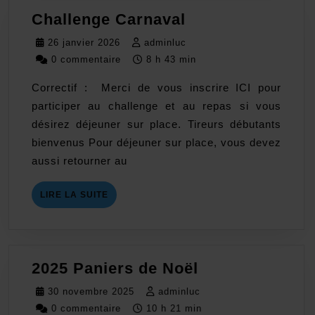
Challenge
Challenge Carnaval
Carnaval
26
adminluc
26 janvier 2026
adminluc
janvier
0 commentaire
8 h 43 min
2026
Correctif : Merci de vous inscrire ICI pour
participer au challenge et au repas si vous
désirez déjeuner sur place. Tireurs débutants
bienvenus Pour déjeuner sur place, vous devez
aussi retourner au
LIRE
LIRE LA SUITE
LA
SUITE
2025
2025 Paniers de Noël
Paniers
30
adminluc
30 novembre 2025
adminluc
de
novembre
0 commentaire
10 h 21 min