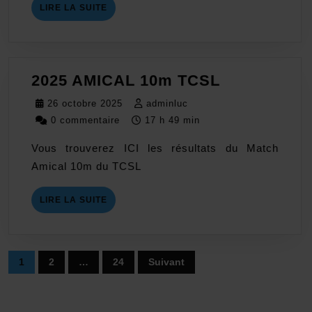
LIRE
LIRE LA SUITE
LA
SUITE
2025
2025 AMICAL 10m TCSL
AMICAL
26
adminluc
26 octobre 2025
adminluc
10m
octobre
0 commentaire
17 h 49 min
TCSL
2025
Vous trouverez ICI les résultats du Match
Amical 10m du TCSL
LIRE
LIRE LA SUITE
LA
SUITE
Pagination
1
2
…
24
Suivant
des
publications