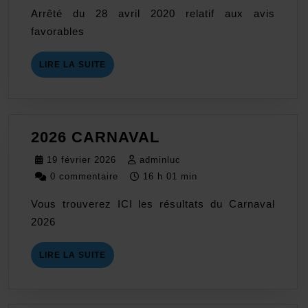
2026
Arrêté du 28 avril 2020 relatif aux avis
°
favorables
LIRE
LIRE LA SUITE
LA
SUITE
2026
2026 CARNAVAL
CARNAVAL
19
adminluc
19 février 2026
adminluc
février
0 commentaire
16 h 01 min
2026
Vous trouverez ICI les résultats du Carnaval
2026
LIRE
LIRE LA SUITE
LA
SUITE