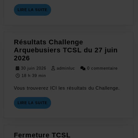
LIRE
LIRE LA SUITE
LA
SUITE
Résultats Challenge
Arquebusiers TCSL du 27 juin
Résultats
2026
Challenge
30
adminluc
30 juin 2026
adminluc
0 commentaire
Arquebusiers
juin
18 h 39 min
TCSL
2026
Vous trouverez ICI les résultats du Challenge.
du
27
LIRE
LIRE LA SUITE
juin
LA
2026
SUITE
Fermeture
Fermeture TCSL