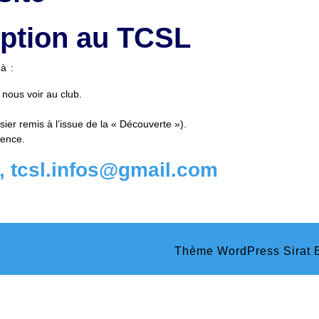
iption au TCSL
à :
 nous voir au club.
sier remis à l’issue de la « Découverte »).
cence.
, tcsl.infos@gmail.com
Thème WordPress Sirat
B