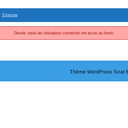
S’inscrire
Désolé, seuls les utilisateurs connectés ont accès au forum.
Thème WordPress Sirat
B