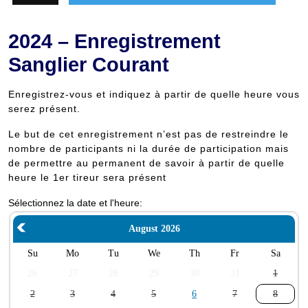
2024 – Enregistrement
Sanglier Courant
Enregistrez-vous et indiquez à partir de quelle heure vous
serez présent.
Le but de cet enregistrement n’est pas de restreindre le
nombre de participants ni la durée de participation mais
de permettre au permanent de savoir à partir de quelle
heure le 1er tireur sera présent
Sélectionnez la date et l'heure:
August 2026
Su
Mo
Tu
We
Th
Fr
Sa
26
27
28
29
30
31
1
2
3
4
5
6
7
8