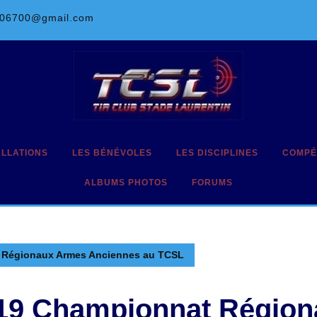
l06700@gmail.com
ALLATIONS
LES BÉNÉVOLES
LES DISCIPLINES
COMPÉ
ALBUMS PHOTOS
FORUMS
 Régionaux Armes Anciennes au TCSL
19 Championnat Régio