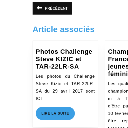
Navigation
PRÉCÉDENT
Article
de
précédent
:
l’article
Article associés
Photos Challenge
Champ
Steve KIZIC et
France
Photos
TAR-22LR-SA
jeunes
Challenge
fémin
Les photos du Challenge
Steve
Steve Kizic et TAR-22LR-
Les quali
KIZIC
SA du 29 avril 2017 sont
champion
et
ICI
m à TA
TAR-
d’être p
22LR-
10 févrie
LIRE
LIRE LA SUITE
SA
LA
être re
SUITE