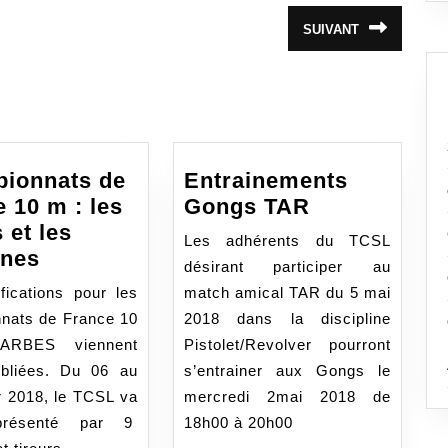
SUIVANT
Article
suivant
:
ionnats de
Entrainements
Entrainemen
 10 m : les
Gongs TAR
Gongs
 et les
Les adhérents du TCSL
Championnats
TAR
ines
désirant participer au
de
fications pour les
match amical TAR du 5 mai
France
nats de France 10
2018 dans la discipline
10
RBES viennent
Pistolet/Revolver pourront
m
ubliées. Du 06 au
s’entrainer aux Gongs le
:
r 2018, le TCSL va
mercredi 2mai 2018 de
les
présenté par 9
18h00 à 20h00
jeunes