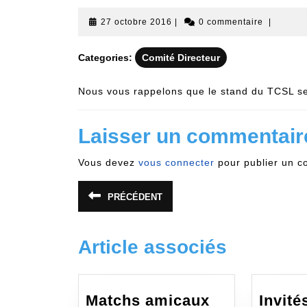
27
27 octobre 2016
|
0 commentaire
|
octobre
2016
Categories:
Comité Directeur
Nous vous rappelons que le stand du TCSL se
Laisser un commentair
Vous devez
vous connecter
pour publier un c
Navigation
PRÉCÉDENT
Article
de
précédent
:
l’article
Article associés
Matchs amicaux
Invit