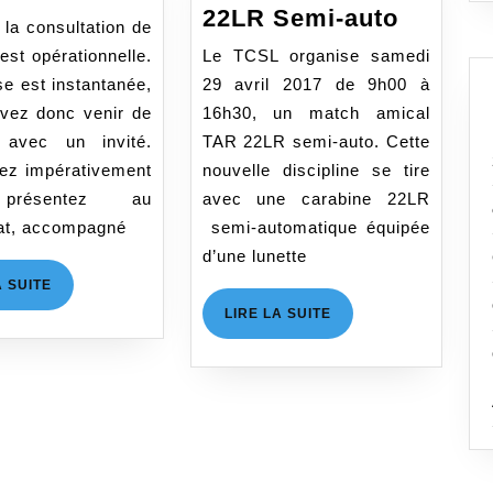
au
Match
22LR Semi-auto
 la consultation de
TCSL
amical
st opérationnelle.
Le TCSL organise samedi
TAR
e est instantanée,
29 avril 2017 de 9h00 à
22LR
vez donc venir de
16h30, un match amical
Semi-
 avec un invité.
TAR 22LR semi-auto. Cette
auto
ez impérativement
nouvelle discipline se tire
présentez au
avec une carabine 22LR
iat, accompagné
semi-automatique équipée
d’une lunette
LIRE
A SUITE
LA
LIRE
LIRE LA SUITE
SUITE
LA
SUITE