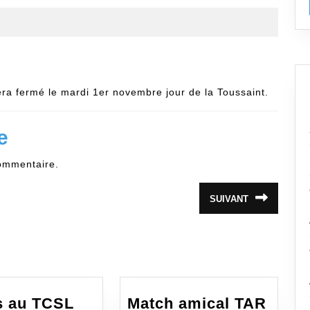
ra fermé le mardi 1er novembre jour de la Toussaint.
e
ommentaire.
SUIVANT
Article
suivant
:
Invités
és au TCSL
Match amical TAR