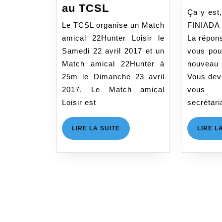
Matchs
au TCSL
Ça y est,
amicaux
Le TCSL organise un Match
FINIADA e
au
amical 22Hunter Loisir le
La répons
TCSL
Samedi 22 avril 2017 et un
vous pou
Match amical 22Hunter à
nouveau
25m le Dimanche 23 avril
Vous dev
2017. Le Match amical
vous 
Loisir est
secrétar
LIRE
LIRE LA SUITE
LIRE L
LA
SUITE