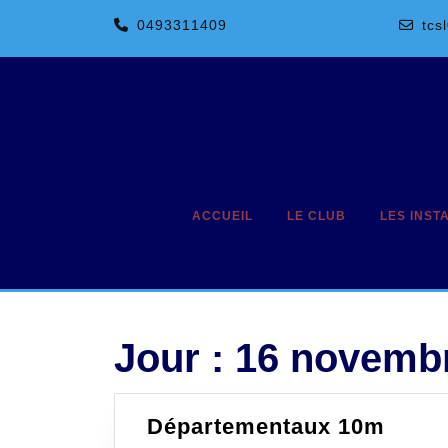
Skip
0493311409
tcs
to
content
ACCUEIL
LE CLUB
LES INST
Jour :
16 novemb
Dépa
Départementaux 10m