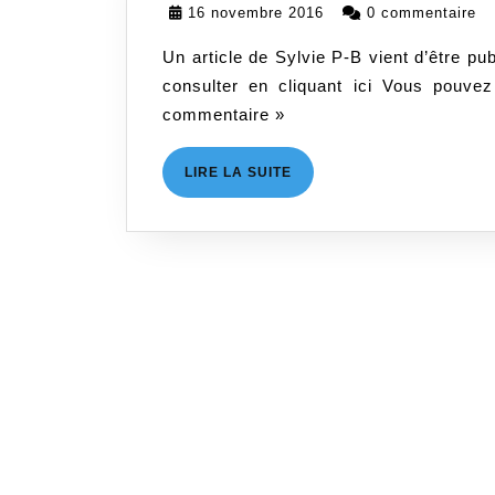
10m
16
16 novembre 2016
0 commentaire
novembre
Un article de Sylvie P-B vient d’être p
2016
consulter en cliquant ici Vous pouve
commentaire »
LIRE
LIRE LA SUITE
LA
SUITE