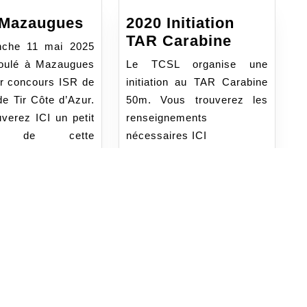
ISR
 Mazaugues
2020 Initiation
à
2020
TAR Carabine
nche 11 mai 2025
Mazaugues
Initiation
roulé à Mazaugues
Le TCSL organise une
TAR
er concours ISR de
initiation au TAR Carabine
Carabine
de Tir Côte d’Azur.
50m. Vous trouverez les
verez ICI un petit
renseignements
é de cette
nécessaires ICI
on.
LIRE
LIRE LA SUITE
LA
LIRE
A SUITE
SUITE
LA
SUITE
Thème WordPress Sirat
B