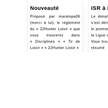
Nouveauté
Nouveauté
ISR à
Proposé par maratopa06
Le dima
(merci à lui), le règlement
s’est dé
du « 22Hunter Loisir » que
le premi
vous trouverez dans
la Ligue 
« Disciplines » « Tir de
Vous trou
Loisir » « 22Hunter Loisir »
résum
compétiti
LIRE
LIRE LA SUITE
LA
LIRE L
SUITE