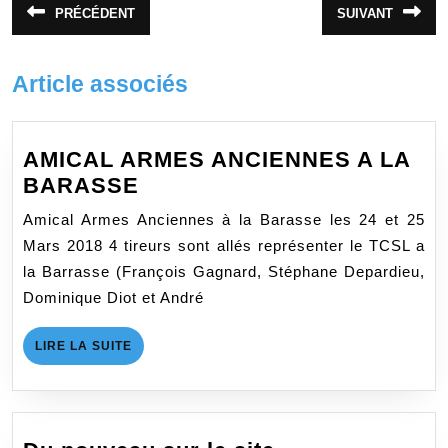
Navigation
PRÉCÉDENT
SUIVANT
Article
Article
de
précédent
suivant
:
:
l’article
Article associés
AMICAL ARMES ANCIENNES A LA
AMICAL
BARASSE
ARMES
Amical Armes Anciennes à la Barasse les 24 et 25
ANCIENNES
Mars 2018 4 tireurs sont allés représenter le TCSL a
A
la Barrasse (François Gagnard, Stéphane Depardieu,
LA
Dominique Diot et André
BARASSE
LIRE
LIRE LA SUITE
LA
SUITE