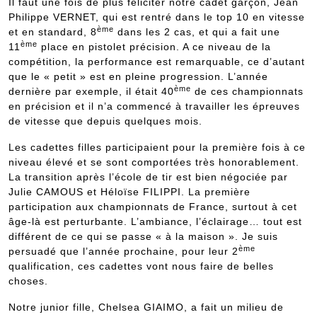
Il faut une fois de plus féliciter notre cadet garçon, Jean
Philippe VERNET, qui est rentré dans le top 10 en vitesse
ème
et en standard, 8
dans les 2 cas, et qui a fait une
ème
11
place en pistolet précision. A ce niveau de la
compétition, la performance est remarquable, ce d’autant
que le « petit » est en pleine progression. L’année
ème
dernière par exemple, il était 40
de ces championnats
en précision et il n’a commencé à travailler les épreuves
de vitesse que depuis quelques mois.
Les cadettes filles participaient pour la première fois à ce
niveau élevé et se sont comportées très honorablement.
La transition après l’école de tir est bien négociée par
Julie CAMOUS et Héloïse FILIPPI. La première
participation aux championnats de France, surtout à cet
âge-là est perturbante. L’ambiance, l’éclairage… tout est
différent de ce qui se passe « à la maison ». Je suis
ème
persuadé que l’année prochaine, pour leur 2
qualification, ces cadettes vont nous faire de belles
choses.
Notre junior fille, Chelsea GIAIMO, a fait un milieu de