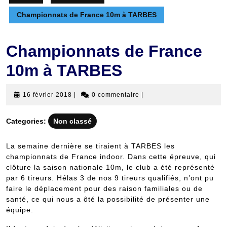
Championnats de France 10m à TARBES
Championnats de France
10m à TARBES
16
16 février 2018
|
0 commentaire
|
février
2018
Categories:
Non classé
La semaine dernière se tiraient à TARBES les
championnats de France indoor. Dans cette épreuve, qui
clôture la saison nationale 10m, le club a été représenté
par 6 tireurs. Hélas 3 de nos 9 tireurs qualifiés, n’ont pu
faire le déplacement pour des raison familiales ou de
santé, ce qui nous a ôté la possibilité de présenter une
équipe.