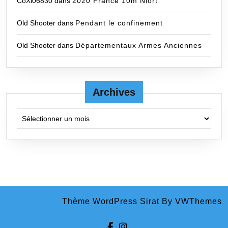
CoXi06830
dans
2020 France 10m Niort
Old Shooter
dans
Pendant le confinement
Old Shooter
dans
Départementaux Armes Anciennes
Archives
Archives
Thème WordPress Sirat
By VWThemes
Facebook
Instagram