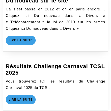
Du
Du nouveau sur le site
nouveau
Çà s’est passé en 2012 et on en parle encore….
sur
Cliquez ici Du nouveau dans « Divers »
le
« Téléchargement » la loi de 2013 sur les armes
site
Cliquez ici Du nouveau dans « Divers »
LIRE
LIRE LA SUITE
LA
SUITE
Résultats Challenge Carnaval TCSL
Résultats
2025
Challenge
Vous trouverez ICI les résultats du Challenge
Carnaval
Carnaval 2025 du TCSL
TCSL
2025
LIRE
LIRE LA SUITE
LA
SUITE