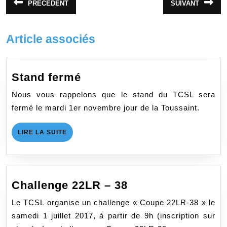
PRÉCÉDENT
SUIVANT
Article
Article
de
précédent
suivant
:
:
l’article
Article associés
Stand
Stand fermé
fermé
Nous vous rappelons que le stand du TCSL sera
fermé le mardi 1er novembre jour de la Toussaint.
LIRE
LIRE LA SUITE
LA
SUITE
Challenge
Challenge 22LR – 38
22LR
Le TCSL organise un challenge « Coupe 22LR-38 » le
–
samedi 1 juillet 2017, à partir de 9h (inscription sur
38