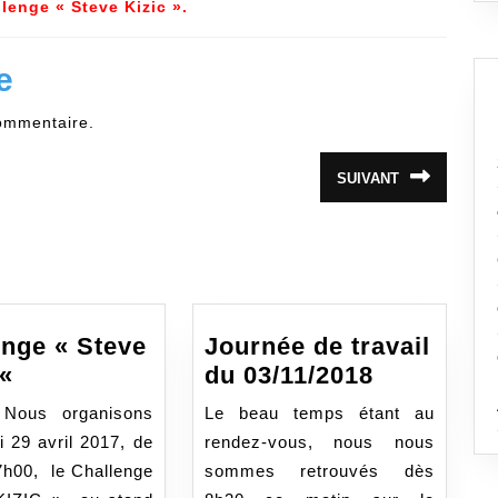
lenge « Steve Kizic ».
e
ommentaire.
SUIVANT
Article
suivant
:
enge « Steve
Journée de travail
Challenge
Journée
 «
du 03/11/2018
« Steve
de
 Nous organisons
Le beau temps étant au
KIZIC
travail
 29 avril 2017, de
rendez-vous, nous nous
«
du
7h00, le Challenge
sommes retrouvés dès
03/11/201