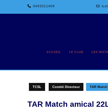
Skip
0493311409
tcs
to
content
ACCUEIL
LE CLUB
LES INST
TCSL
Comité Directeur
TAR Match 
TAR Match amical 22