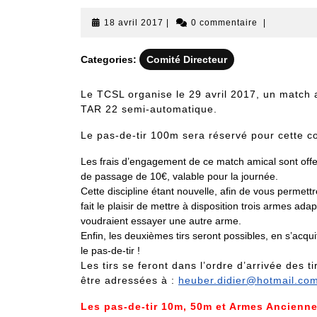
18
18 avril 2017
|
0 commentaire
|
avril
2017
Categories:
Comité Directeur
Le TCSL organise le 29 avril 2017, un match a
TAR 22 semi-automatique.
Le pas-de-tir 100m sera réservé pour cette c
Les frais d’engagement de ce match amical sont offert
de passage de 10€, valable pour la journée.
Cette discipline étant nouvelle, afin de vous permett
fait le plaisir de mettre à disposition trois armes ada
voudraient essayer une autre arme.
Enfin, les deuxièmes tirs seront possibles, en s’acqui
le pas-de-tir !
Les tirs se feront dans l’ordre d’arrivée des t
être adressées à :
heuber.didier@hotmail.co
Les pas-de-tir 10m, 50m et Armes Ancienn