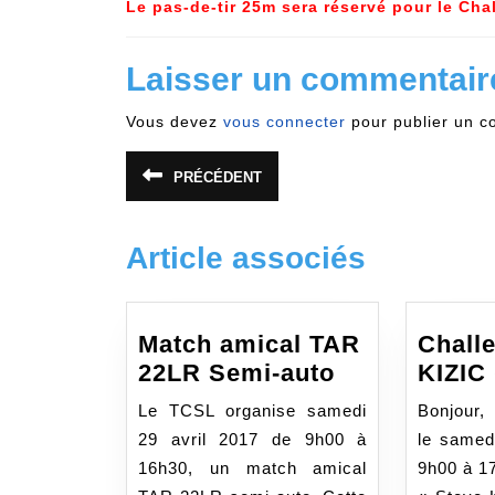
Le pas-de-tir 25m sera réservé pour le Chal
Laisser un commentair
Vous devez
vous connecter
pour publier un c
Navigation
PRÉCÉDENT
Article
de
précédent
:
l’article
Article associés
Match amical TAR
Chall
Match
22LR Semi-auto
KIZIC
amical
Le TCSL organise samedi
Bonjour,
TAR
29 avril 2017 de 9h00 à
le samedi
22LR
16h30, un match amical
9h00 à 1
Semi-