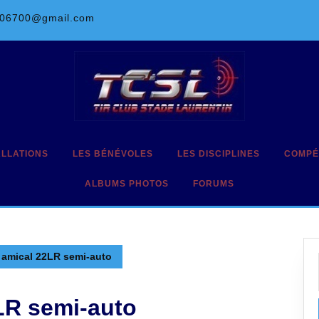
l06700@gmail.com
ALLATIONS
LES BÉNÉVOLES
LES DISCIPLINES
COMPÉ
ALBUMS PHOTOS
FORUMS
amical 22LR semi-auto
LR semi-auto