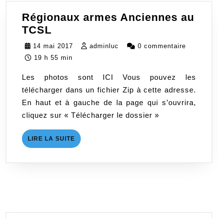
Régionaux armes Anciennes au
Régionaux
TCSL
armes
14
adminluc
14 mai 2017
adminluc
0 commentaire
Anciennes
mai
19 h 55 min
au
2017
Les photos sont ICI Vous pouvez les
TCSL
télécharger dans un fichier Zip à cette adresse.
En haut et à gauche de la page qui s’ouvrira,
cliquez sur « Télécharger le dossier »
LIRE
LIRE LA SUITE
LA
SUITE