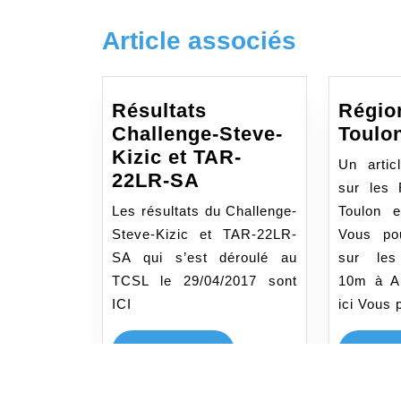
de
:
l’article
Article associés
Résultats
Régio
Challenge-Steve-
Toulo
Kizic et TAR-
Un artic
Résultats
22LR-SA
sur les
Challenge-
Les résultats du Challenge-
Toulon e
Steve-
Steve-Kizic et TAR-22LR-
Vous pou
Kizic
SA qui s’est déroulé au
sur les
et
TCSL le 29/04/2017 sont
10m à An
TAR-
ICI
ici Vous 
22LR-
SA
LIRE
LIRE LA SUITE
LIRE L
LA
SUITE