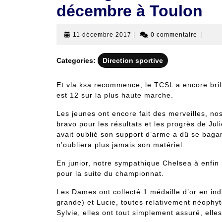
décembre à Toulon
11
11 décembre 2017
|
0 commentaire
|
décembre
2017
Categories:
Direction sportive
Et vla ksa recommence, le TCSL a encore brill
est 12 sur la plus haute marche.
Les jeunes ont encore fait des merveilles, nos
bravo pour les résultats et les progrès de Juli
avait oublié son support d’arme a dû se baga
n’oubliera plus jamais son matériel.
En junior, notre sympathique Chelsea à enfin 
pour la suite du championnat.
Les Dames ont collecté 1 médaille d’or en ind
grande) et Lucie, toutes relativement néophyte
Sylvie, elles ont tout simplement assuré, elle