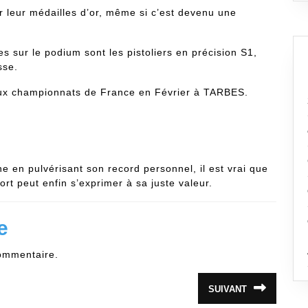
ur leur médailles d’or, même si c’est devenu une
s sur le podium sont les pistoliers en précision S1,
sse.
 aux championnats de France en Février à TARBES.
he en pulvérisant son record personnel, il est vrai que
port peut enfin s’exprimer à sa juste valeur.
e
ommentaire.
SUIVANT
Article
suivant