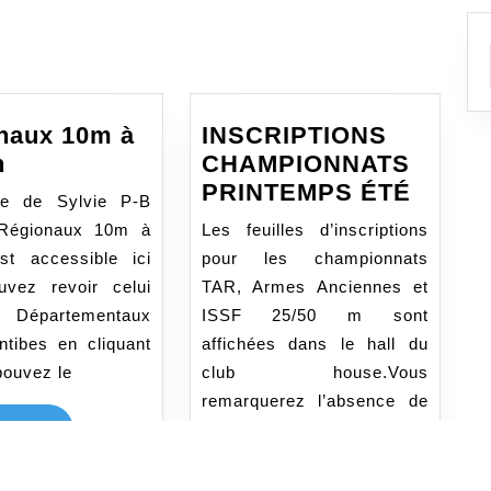
:
naux 10m à
INSCRIPTIONS
Régionaux
n
CHAMPIONNATS
10m
INSCR
PRINTEMPS ÉTÉ
le de Sylvie P-B
à
CHAM
 Régionaux 10m à
Les feuilles d’inscriptions
Toulon
PRIN
st accessible ici
pour les championnats
ÉTÉ
vez revoir celui
TAR, Armes Anciennes et
 Départementaux
ISSF 25/50 m sont
tibes en cliquant
affichées dans le hall du
pouvez le
club house.Vous
remarquerez l’absence de
temps de répit entre les 3
LIRE
A SUITE
LA
SUITE
LIRE
LIRE LA SUITE