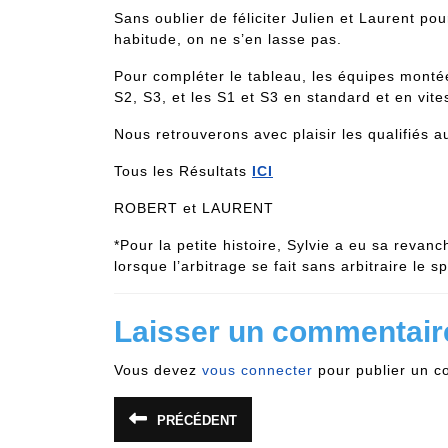
Sans oublier de féliciter Julien et Laurent po
habitude, on ne s’en lasse pas.
Pour compléter le tableau, les équipes montée
S2, S3, et les S1 et S3 en standard et en vite
Nous retrouverons avec plaisir les qualifiés
Tous les Résultats
ICI
ROBERT et LAURENT
*Pour la petite histoire, Sylvie a eu sa revanc
lorsque l’arbitrage se fait sans arbitraire le s
Laisser un commentair
Vous devez
vous connecter
pour publier un c
Navigation
PRÉCÉDENT
Article
précédent