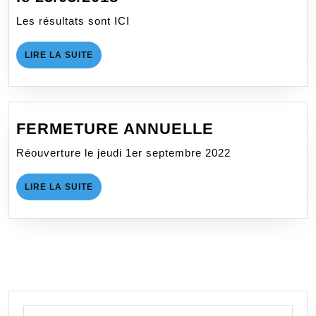
Amical
Les résultats sont ICI
École
de
LIRE
LIRE LA SUITE
Tir
LA
SUITE
au
TCSL
le
FERMETURE
FERMETURE ANNUELLE
25/03/2018
ANNUELLE
Réouverture le jeudi 1er septembre 2022
LIRE
LIRE LA SUITE
LA
SUITE
Search