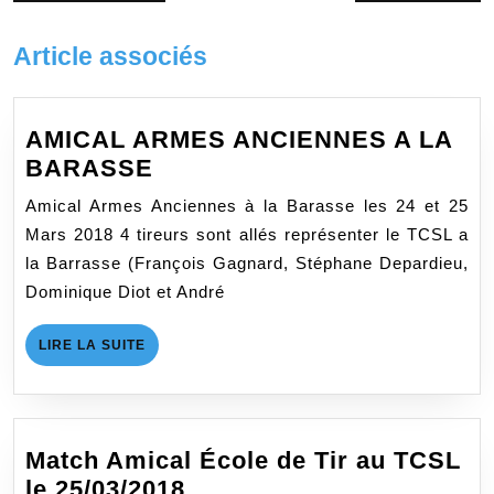
de
précédent
suivant
:
:
l’article
Article associés
AMICAL ARMES ANCIENNES A LA
AMICAL
BARASSE
ARMES
Amical Armes Anciennes à la Barasse les 24 et 25
ANCIENNES
Mars 2018 4 tireurs sont allés représenter le TCSL a
A
la Barrasse (François Gagnard, Stéphane Depardieu,
LA
Dominique Diot et André
BARASSE
LIRE
LIRE LA SUITE
LA
SUITE
Match Amical École de Tir au TCSL
Match
le 25/03/2018