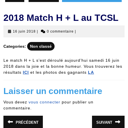
2018 Match H + L au TCSL
16
16 juin 2018
|
0 commentaire
|
juin
2018
Categories:
Non classé
Le match H + L s’est déroulé aujourd’hui samedi 16 juin
2018 dans la joie et la bonne humeur. Vous trouverez les
résultats
ICI
et les photos des gagnants
LA
Laisser un commentaire
Vous devez
vous connecter
pour publier un
commentaire.
Navigation
PRÉCÉDENT
SUIVANT
Article
Article