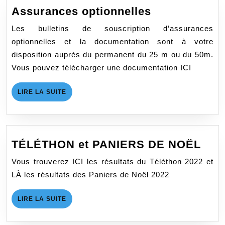
Assurances
Assurances optionnelles
optionnelles
Les bulletins de souscription d’assurances
optionnelles et la documentation sont à votre
disposition auprès du permanent du 25 m ou du 50m.
Vous pouvez télécharger une documentation ICI
LIRE
LIRE LA SUITE
LA
SUITE
TÉL
TÉLÉTHON et PANIERS DE NOËL
et
Vous trouverez ICI les résultats du Téléthon 2022 et
PAN
LÀ les résultats des Paniers de Noël 2022
DE
NOË
LIRE
LIRE LA SUITE
LA
SUITE