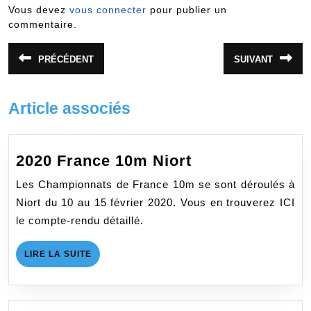
Vous devez
vous connecter
pour publier un
commentaire.
Navigation
PRÉCÉDENT
SUIVANT
Article
Article
de
précédent
suivant
:
:
l’article
Article associés
2020
2020 France 10m Niort
France
Les Championnats de France 10m se sont déroulés à
10m
Niort du 10 au 15 février 2020. Vous en trouverez ICI
Niort
le compte-rendu détaillé.
LIRE
LIRE LA SUITE
LA
SUITE