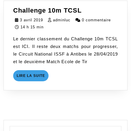
Challenge
Challenge 10m TCSL
10m
3
adminluc
3 avril 2019
adminluc
0 commentaire
TCSL
avril
14 h 15 min
2019
Le dernier classement du Challenge 10m TCSL
est ICI. Il reste deux matchs pour progresser,
le Circuit National ISSF à Antibes le 28/04/2019
et le deuxième Match Ecole de Tir
LIRE
LIRE LA SUITE
LA
SUITE
Search