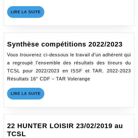
LIRE
LIRE LA SUITE
LA
SUITE
Syn
Synthèse compétitions 2022/2023
comp
Vous trouverez ci-dessous le travail d’un adhérent qui
2022
a regroupé l’ensemble des résultats des tireurs du
TCSL pour 2022/2023 en ISSF et TAR. 2022-2023
Résultats 16° CDF – TAR Volerange
LIRE
LIRE LA SUITE
LA
SUITE
22 HUNTER LOISIR 23/02/2019 au
22
TCSL