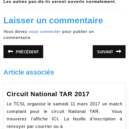
Les autres pas-de-tir seront ouverts normalement.
Laisser un commentaire
Vous devez
vous connecter
pour publier un
commentaire.
Navigation
PRÉCÉDENT
SUIVANT
Article
Article
de
précédent
suivant
:
:
l’article
Article associés
Circuit
Circuit National TAR 2017
National
Le TCSL organise le samedi 11 mars 2017 un match
TAR
comptant pour le circuit National TAR. Vous
2017
trouverez l’affiche ICI. La feuille d’inscription à
renvoyer par courrier ou à