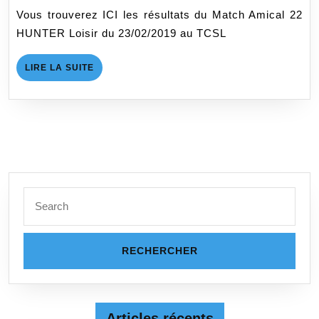
HUNTER
Vous trouverez ICI les résultats du Match Amical 22
LOISIR
HUNTER Loisir du 23/02/2019 au TCSL
23/02/2019
au
LIRE
LIRE LA SUITE
TCSL
LA
SUITE
Search
for:
Articles récents