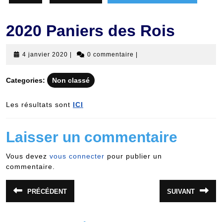
2020 Paniers des Rois
4
4 janvier 2020
|
0 commentaire
|
janvier
2020
Categories:
Non classé
Les résultats sont
ICI
Laisser un commentaire
Vous devez
vous connecter
pour publier un
commentaire.
Navigation
PRÉCÉDENT
SUIVANT
Article
Article
de
précédent
suivant
:
:
l’article