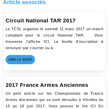
Article associés
Circuit
Circuit National TAR 2017
National
Le TCSL organise le samedi 11 mars 2017 un match
TAR
comptant pour le circuit National TAR. Vous
2017
trouverez l’affiche ICI. La feuille d’inscription à
renvoyer par courrier ou à
LIRE
LIRE LA SUITE
LA
SUITE
2017
2017 France Armes Anciennes
France
Un petit article sur les Championnats de France
Armes
Armes Anciennes qui se sont déroulés à Vitrolles du
Ancien
15 au 18 juin 2017. Vous pouvez le lire ICI En