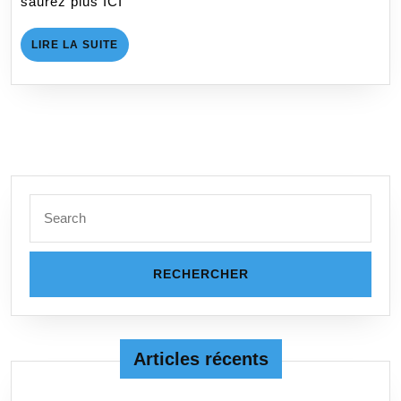
saurez plus ICI
TCSL
En
LIRE
LIRE LA SUITE
Italie
LA
SUITE
Search
for:
Articles récents