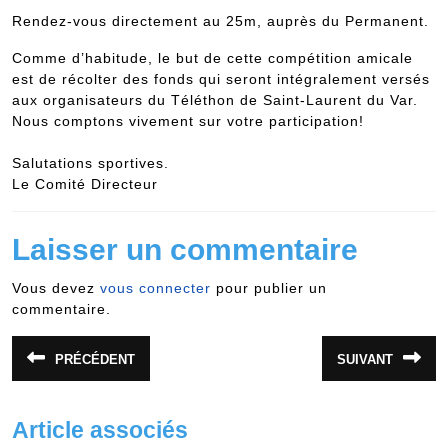
Rendez-vous directement au 25m, auprès du Permanent.
Comme d’habitude, le but de cette compétition amicale
est de récolter des fonds qui seront intégralement versés
aux organisateurs du Téléthon de Saint-Laurent du Var.
Nous comptons vivement sur votre participation!
Salutations sportives.
Le Comité Directeur
Laisser un commentaire
Vous devez
vous connecter
pour publier un
commentaire.
Navigation
PRÉCÉDENT
SUIVANT
Article
Article
de
précédent
suivant
:
:
l’article
Article associés