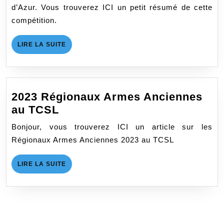
d’Azur. Vous trouverez ICI un petit résumé de cette
compétition.
LIRE
LIRE LA SUITE
LA
SUITE
2023 Régionaux Armes Anciennes
2023
au TCSL
Régionaux
Bonjour, vous trouverez ICI un article sur les
Armes
Régionaux Armes Anciennes 2023 au TCSL
Anciennes
au
LIRE
LIRE LA SUITE
TCSL
LA
SUITE