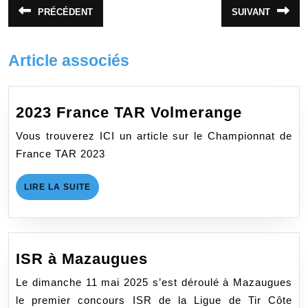
Navigation
PRÉCÉDENT
SUIVANT
Article
Article
de
précédent
suivant
:
:
l’article
Article associés
2023
2023 France TAR Volmerange
France
Vous trouverez ICI un article sur le Championnat de
TAR
France TAR 2023
Volmera
LIRE
LIRE LA SUITE
LA
SUITE
ISR
ISR à Mazaugues
à
Le dimanche 11 mai 2025 s’est déroulé à Mazaugues
Mazaugues
le premier concours ISR de la Ligue de Tir Côte