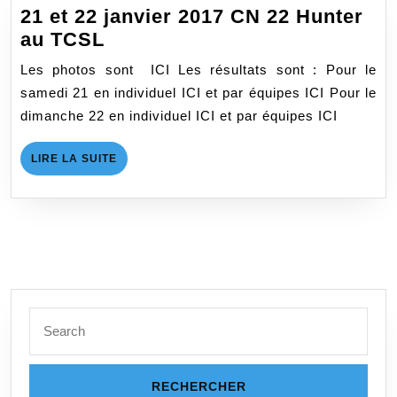
10m
21 et 22 janvier 2017 CN 22 Hunter
21
au TCSL
et
Les photos sont ICI Les résultats sont : Pour le
22
samedi 21 en individuel ICI et par équipes ICI Pour le
janvier
dimanche 22 en individuel ICI et par équipes ICI
2017
CN
LIRE
LIRE LA SUITE
22
LA
SUITE
Hunter
au
TCSL
Search
for: