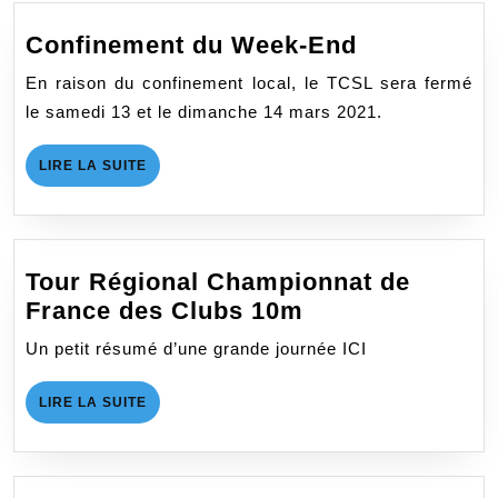
Confineme
Confinement du Week-End
du
En raison du confinement local, le TCSL sera fermé
Week-
le samedi 13 et le dimanche 14 mars 2021.
End
LIRE
LIRE LA SUITE
LA
SUITE
Tour Régional Championnat de
Tour
France des Clubs 10m
Régional
Un petit résumé d’une grande journée ICI
Championnat
de
LIRE
LIRE LA SUITE
France
LA
SUITE
des
Clubs