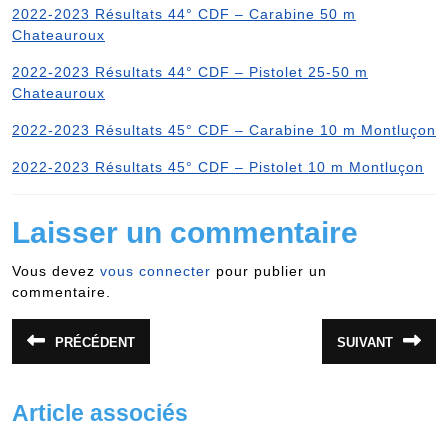
2022-2023 Résultats 44° CDF – Carabine 50 m
Chateauroux
2022-2023 Résultats 44° CDF – Pistolet 25-50 m
Chateauroux
2022-2023 Résultats 45° CDF – Carabine 10 m Montluçon
2022-2023 Résultats 45° CDF – Pistolet 10 m Montluçon
Laisser un commentaire
Vous devez
vous connecter
pour publier un
commentaire.
Navigation
PRÉCÉDENT
SUIVANT
Article
Article
de
précédent
suivant
:
:
l’article
Article associés