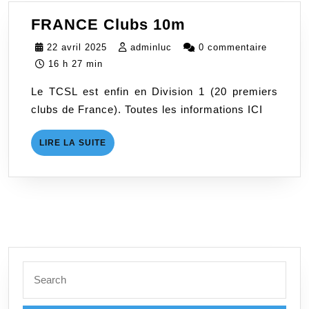
FRANCE
FRANCE Clubs 10m
Clubs
22
adminluc
22 avril 2025
adminluc
0 commentaire
10m
avril
16 h 27 min
2025
Le TCSL est enfin en Division 1 (20 premiers
clubs de France). Toutes les informations ICI
LIRE
LIRE LA SUITE
LA
SUITE
Search
for: