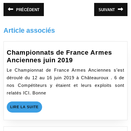
Navigation
PRÉCÉDENT
SUIVANT
Article
Article
de
précédent
suivant
:
:
l’article
Article associés
Championnats de France Armes
Championnats
Anciennes juin 2019
de
Le Championnat de France Armes Anciennes s’est
France
déroulé du 12 au 16 juin 2019 à Châteauroux . 6 de
Armes
nos Compétiteurs y étaient et leurs exploits sont
Anciennes
relatés ICI. Bonne
juin
2019
LIRE
LIRE LA SUITE
LA
SUITE