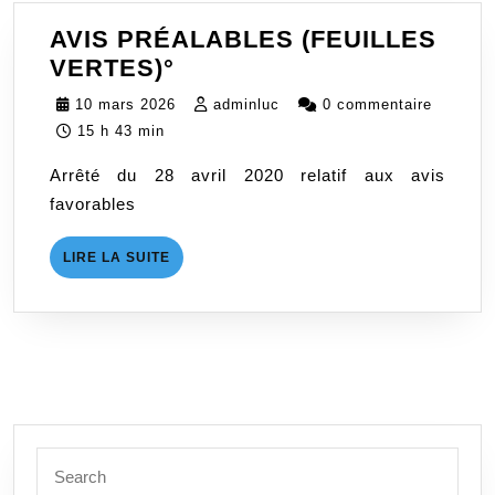
AVIS PRÉALABLES (FEUILLES
AVIS
VERTES)°
PRÉALABLES
10
adminluc
10 mars 2026
adminluc
0 commentaire
(FEUILLES
mars
15 h 43 min
VERTES)
2026
Arrêté du 28 avril 2020 relatif aux avis
°
favorables
LIRE
LIRE LA SUITE
LA
SUITE
Search
for: