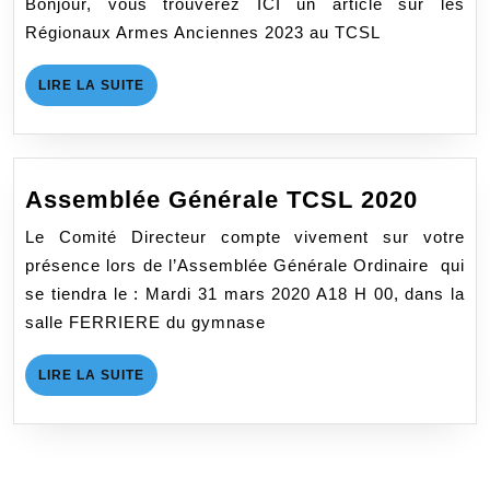
Bonjour, vous trouverez ICI un article sur les
Armes
Régionaux Armes Anciennes 2023 au TCSL
Anciennes
au
LIRE
LIRE LA SUITE
TCSL
LA
SUITE
Asse
Assemblée Générale TCSL 2020
Génér
Le Comité Directeur compte vivement sur votre
TCSL
présence lors de l’Assemblée Générale Ordinaire qui
2020
se tiendra le : Mardi 31 mars 2020 A18 H 00, dans la
salle FERRIERE du gymnase
LIRE
LIRE LA SUITE
LA
SUITE