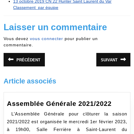
13 octobre 2019 CN 22 Hunter Saint Laurent du Var
Classement par équipe
Laisser un commentaire
Vous devez
vous connecter
pour publier un
commentaire.
Navigation
PRÉCÉDENT
SUIVANT
Article
Article
de
précédent
suivant
:
:
l’article
Article associés
Assem
Assemblée Générale 2021/2022
Généra
­ L’Assemblée Générale pour clôturer la saison
2021/2
2021/2022 est organisée le mercredi 1er février 2023,
à 19h00, Salle Ferrière à Saint-Laurent du