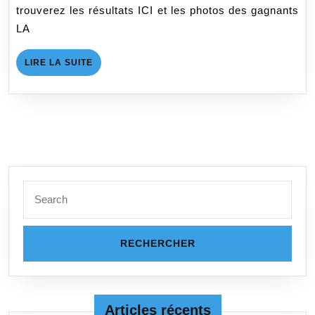
+
trouverez les résultats ICI et les photos des gagnants
L
LA
au
TCSL
LIRE
LIRE LA SUITE
LA
SUITE
Search
for:
Articles récents