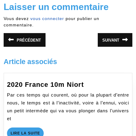
Laisser un commentaire
Vous devez
vous connecter
pour publier un
commentaire.
Navigation
PRÉCÉDENT
SUIVANT
Article
Article
de
précédent
suivant
:
:
l’article
Article associés
2020
2020 France 10m Niort
France
Par ces temps qui courent, où pour la plupart d’entre
10m
nous, le temps est à l’inactivité, voire à l’ennui, voici
Niort
un petit intermède qui va vous plonger dans l’univers
et
LIRE
LIRE LA SUITE