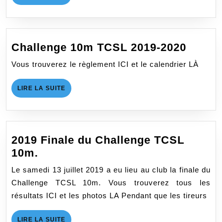
LA
SUITE
Chall
Challenge 10m TCSL 2019-2020
10m
Vous trouverez le règlement ICI et le calendrier LÀ
TCSL
2019-
LIRE
LIRE LA SUITE
2020
LA
SUITE
2019 Finale du Challenge TCSL
2019
10m.
Finale
Le samedi 13 juillet 2019 a eu lieu au club la finale du
du
Challenge TCSL 10m. Vous trouverez tous les
Challenge
résultats ICI et les photos LA Pendant que les tireurs
TCSL
10m.
LIRE
LIRE LA SUITE