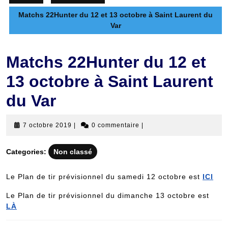
Matchs 22Hunter du 12 et 13 octobre à Saint Laurent du
Var
Matchs 22Hunter du 12 et
13 octobre à Saint Laurent
du Var
7
7 octobre 2019
|
0 commentaire
|
octobre
2019
Categories:
Non classé
Le Plan de tir prévisionnel du samedi 12 octobre est
I
CI
Le Plan de tir prévisionnel du dimanche 13 octobre est
L
À