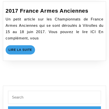
2017
2017 France Armes Anciennes
France
Un petit article sur les Championnats de France
Armes
Armes Anciennes qui se sont déroulés à Vitrolles du
Ancien
15 au 18 juin 2017. Vous pouvez le lire ICI En
complément, vous
LIRE
LIRE LA SUITE
LA
SUITE
Search
for: