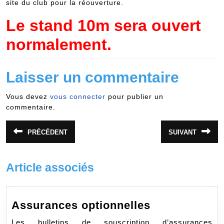
site du club pour la réouverture.
Le stand 10m sera ouvert
normalement.
Laisser un commentaire
Vous devez
vous connecter
pour publier un
commentaire.
Navigation
PRÉCÉDENT
SUIVANT
Article
Article
de
précédent
suivant
:
:
l’article
Article associés
Assurances
Assurances optionnelles
optionnelles
Les bulletins de souscription d’assurances