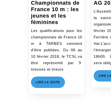
Championnats de
AG 20
France 10 m : les
L’Assemb
jeunes et les
la sais
Championnats
féminines
organisé
de
Les qualifications pour les
février 2
France
championnats de France 10
Ferrière 
10
m à TARBES viennent
Var.L’
m
d’être publiées. Du 06 au
l’émarg
:
10 février 2018, le TCSL va
18h00. 
les
être représenté par 9
sera obli
jeunes
tireuses et tireurs
et
LIRE L
les
LIRE
LIRE LA SUITE
féminines
LA
SUITE