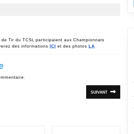
le de Tir du TCSL participaient aux Championnats
verez des informations
ICI
et des photos
LA
e
ommentaire.
SUIVANT
Article
suivant
: