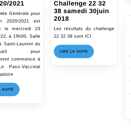
AG
20/2021
Challenge 22 32
2020/2021
38 samedi 30juin
lée Générale pour
Challenge
2018
on 2020/2021 est
22
e le mercredi 23
Les résultats du challenge
32
022, à 19h00, Salle
22 32 38 sont ICI
38
à Saint-Laurent du
samedi
accueil pour
LIRE
LIRE LA SUITE
30juin
LA
ement commence à
SUITE
2018
Le Pass-Vaccinal
gatoire
LIRE
A SUITE
LA
SUITE