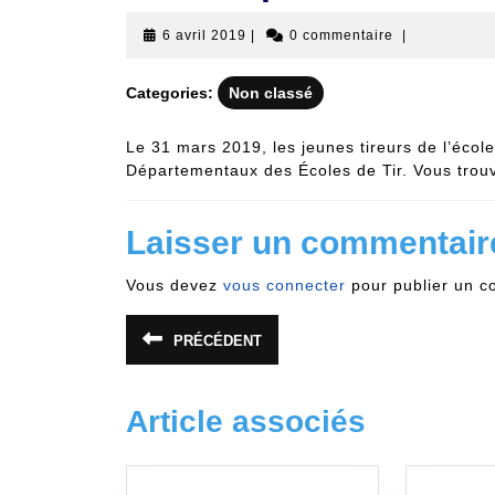
6
6 avril 2019
|
0 commentaire
|
avril
2019
Categories:
Non classé
Le 31 mars 2019, les jeunes tireurs de l’éco
Départementaux des Écoles de Tir. Vous trou
Laisser un commentair
Vous devez
vous connecter
pour publier un c
Navigation
PRÉCÉDENT
Article
de
précédent
:
l’article
Article associés