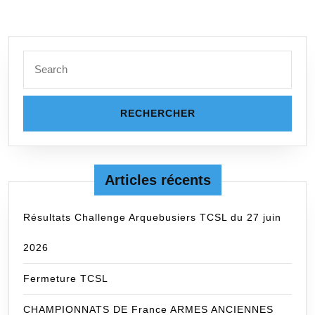
et
12
Nove
2017
Search
for:
Articles récents
Résultats Challenge Arquebusiers TCSL du 27 juin
2026
Fermeture TCSL
CHAMPIONNATS DE France ARMES ANCIENNES