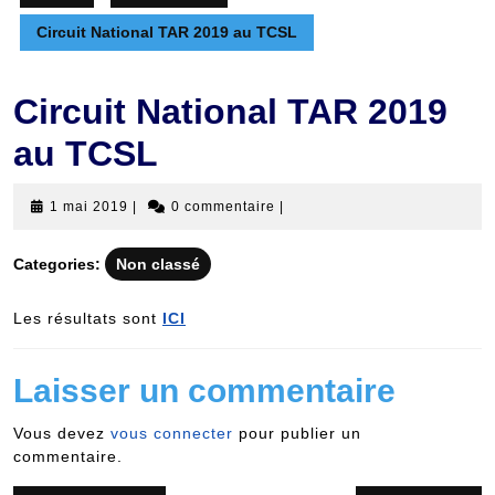
Circuit National TAR 2019 au TCSL
Circuit National TAR 2019
au TCSL
1
1 mai 2019
|
0 commentaire
|
mai
2019
Categories:
Non classé
Les résultats sont
ICI
Laisser un commentaire
Vous devez
vous connecter
pour publier un
commentaire.