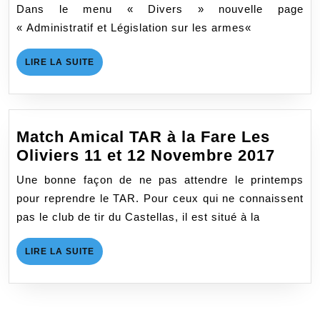
Dans le menu « Divers » nouvelle page
« Administratif et Législation sur les armes«
LIRE
LIRE LA SUITE
LA
SUITE
Match Amical TAR à la Fare Les
Matc
Oliviers 11 et 12 Novembre 2017
Amic
Une bonne façon de ne pas attendre le printemps
TAR
pour reprendre le TAR. Pour ceux qui ne connaissent
à
pas le club de tir du Castellas, il est situé à la
la
Fare
LIRE
LIRE LA SUITE
Les
LA
SUITE
Olivi
11