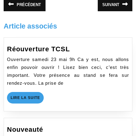
Navigation
PRÉCÉDENT
SUIVANT
Article
Article
de
précédent
suivant
:
:
l’article
Article associés
Réouverture
Réouverture TCSL
TCSL
Ouverture samedi 23 mai 9h Ca y est, nous allons
enfin pouvoir ouvrir ! Lisez bien ceci, c’est très
important. Votre présence au stand se fera sur
rendez-vous. La prise de
LIRE
LIRE LA SUITE
LA
SUITE
Nouveauté
Nouveauté