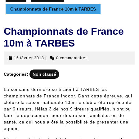
Championnats de France 10m à TARBES
Championnats de France
10m à TARBES
16
16 février 2018
|
0 commentaire
|
février
2018
Categories:
Non classé
La semaine dernière se tiraient à TARBES les
championnats de France indoor. Dans cette épreuve, qui
clôture la saison nationale 10m, le club a été représenté
par 6 tireurs. Hélas 3 de nos 9 tireurs qualifiés, n’ont pu
faire le déplacement pour des raison familiales ou de
santé, ce qui nous a ôté la possibilité de présenter une
équipe.