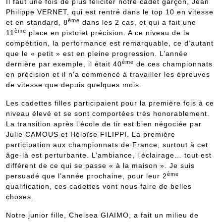
Il faut une fois de plus féliciter notre cadet garçon, Jean
Philippe VERNET, qui est rentré dans le top 10 en vitesse
ème
et en standard, 8
dans les 2 cas, et qui a fait une
ème
11
place en pistolet précision. A ce niveau de la
compétition, la performance est remarquable, ce d’autant
que le « petit » est en pleine progression. L’année
ème
dernière par exemple, il était 40
de ces championnats
en précision et il n’a commencé à travailler les épreuves
de vitesse que depuis quelques mois.
Les cadettes filles participaient pour la première fois à ce
niveau élevé et se sont comportées très honorablement.
La transition après l’école de tir est bien négociée par
Julie CAMOUS et Héloïse FILIPPI. La première
participation aux championnats de France, surtout à cet
âge-là est perturbante. L’ambiance, l’éclairage… tout est
différent de ce qui se passe « à la maison ». Je suis
ème
persuadé que l’année prochaine, pour leur 2
qualification, ces cadettes vont nous faire de belles
choses.
Notre junior fille, Chelsea GIAIMO, a fait un milieu de