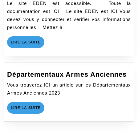
Le site EDEN est accessible. Toute la
documentation est ICI Le site EDEN est ICI Vous
devez vous y connecter et vérifier vos informations
personnelles. Mettez à
LIRE
LIRE LA SUITE
LA
SUITE
Dé
Départementaux Armes Anciennes
Ar
Vous trouverez ICI un article sur les Départementaux
An
Armes Anciennes 2023
LIRE
LIRE LA SUITE
LA
SUITE