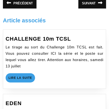
Navigation
PRÉCÉDENT
SUIVANT
Article
Article
de
précédent
suivant
:
:
l’article
Article associés
CHALLENGE
CHALLENGE 10m TCSL
10m
Le tirage au sort du Challenge 10m TCSL est fait.
TCSL
Vous pouvez consulter ICI la série et le poste sur
lequel vous allez tirer. Attention aux horaires, samedi
13 juillet
LIRE
LIRE LA SUITE
LA
SUITE
EDEN
EDEN