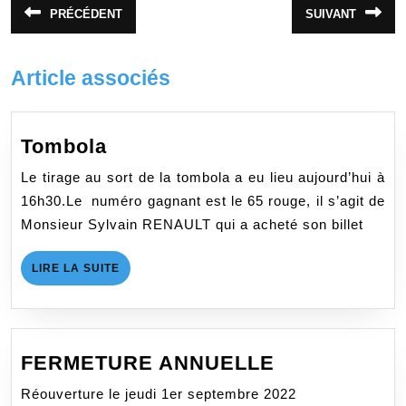
Navigation
PRÉCÉDENT
SUIVANT
Article
Article
de
précédent
suivant
:
:
l’article
Article associés
Tombola
Tombola
Le tirage au sort de la tombola a eu lieu aujourd’hui à
16h30.Le numéro gagnant est le 65 rouge, il s’agit de
Monsieur Sylvain RENAULT qui a acheté son billet
LIRE
LIRE LA SUITE
LA
SUITE
FERMETURE
FERMETURE ANNUELLE
ANNUELLE
Réouverture le jeudi 1er septembre 2022