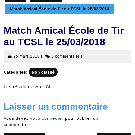
Match Amical École de Tir au TCSL le 25/03/2018
Match Amical École de Tir
au TCSL le 25/03/2018
25
25 mars 2018
|
0 commentaire
|
mars
2018
Categories:
Non classé
Les résultats sont
ICI
Laisser un commentaire
Vous devez
vous connecter
pour publier un
commentaire.