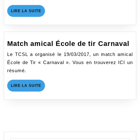
LIRE
LIRE LA SUITE
LA
SUITE
Ma
Match amical École de tir Carnaval
am
Le TCSL a organisé le 19/03/2017, un match amical
Éc
École de Tir « Carnaval ». Vous en trouverez ICI un
de
résumé.
tir
Ca
LIRE
LIRE LA SUITE
LA
SUITE