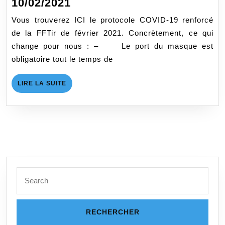
Mise
10/02/2021
à
Vous trouverez ICI le protocole COVID-19 renforcé
jour
de la FFTir de février 2021. Concrètement, ce qui
Protocole
change pour nous : – Le port du masque est
COVID
obligatoire tout le temps de
au
10/02/2021
LIRE
LIRE LA SUITE
LA
SUITE
Search
for: