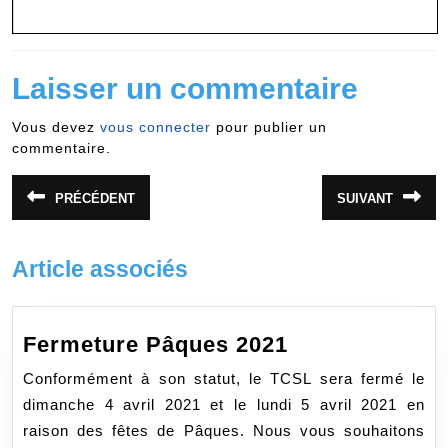
Laisser un commentaire
Vous devez
vous connecter
pour publier un
commentaire.
Navigation
PRÉCÉDENT
SUIVANT
Article
Article
de
précédent
suivant
:
:
l’article
Article associés
Fermeture
Fermeture Pâques 2021
Pâques
Conformément à son statut, le TCSL sera fermé le
2021
dimanche 4 avril 2021 et le lundi 5 avril 2021 en
raison des fêtes de Pâques. Nous vous souhaitons