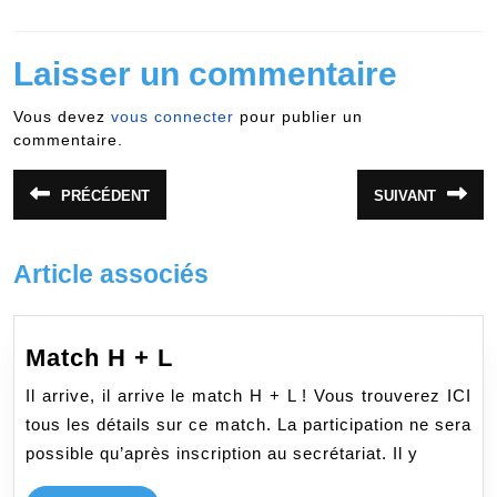
Laisser un commentaire
Vous devez
vous connecter
pour publier un
commentaire.
Navigation
PRÉCÉDENT
SUIVANT
Article
Article
de
précédent
suivant
:
:
l’article
Article associés
Match
Match H + L
H
Il arrive, il arrive le match H + L ! Vous trouverez ICI
+
tous les détails sur ce match. La participation ne sera
L
possible qu’après inscription au secrétariat. Il y