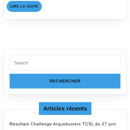
de
LIRE
LIRE LA SUITE
France
LA
SUITE
des
Clubs
10m
Search
for:
Articles récents
Résultats Challenge Arquebusiers TCSL du 27 juin