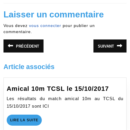
Laisser un commentaire
Vous devez
vous connecter
pour publier un
commentaire.
Navigation
PRÉCÉDENT
SUIVANT
Article
Article
de
précédent
suivant
:
:
l’article
Article associés
Amica
Amical 10m TCSL le 15/10/2017
10m
Les résultats du match amical 10m au TCSL du
TCSL
15/10/2017 sont ICI
le
15/10/
LIRE
LIRE LA SUITE
LA