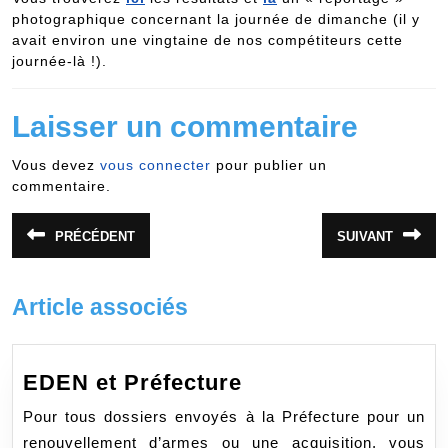
photographique concernant la journée de dimanche (il y
avait environ une vingtaine de nos compétiteurs cette
journée-là !).
Laisser un commentaire
Vous devez
vous connecter
pour publier un
commentaire.
Navigation
PRÉCÉDENT
SUIVANT
Article
Article
de
précédent
suivant
:
:
l’article
Article associés
EDEN
EDEN et Préfecture
et
Pour tous dossiers envoyés à la Préfecture pour un
Préfecture
renouvellement d’armes ou une acquisition, vous