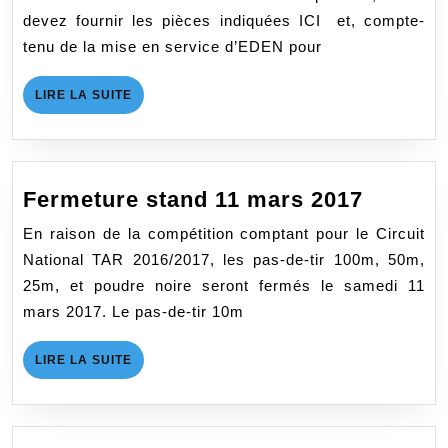
devez fournir les pièces indiquées ICI et, compte-
tenu de la mise en service d’EDEN pour
LIRE
LIRE LA SUITE
LA
SUITE
Fermet
Fermeture stand 11 mars 2017
stand
En raison de la compétition comptant pour le Circuit
11
National TAR 2016/2017, les pas-de-tir 100m, 50m,
mars
25m, et poudre noire seront fermés le samedi 11
2017
mars 2017. Le pas-de-tir 10m
LIRE
LIRE LA SUITE
LA
SUITE