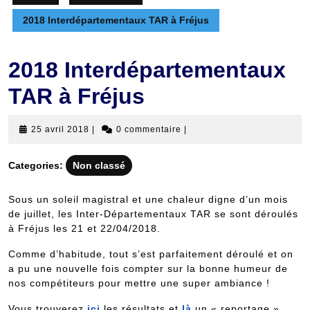
2018 Interdépartementaux TAR à Fréjus
2018 Interdépartementaux
TAR à Fréjus
25
25 avril 2018
|
0 commentaire
|
avril
2018
Categories:
Non classé
Sous un soleil magistral et une chaleur digne d’un mois
de juillet, les Inter-Départementaux TAR se sont déroulés
à Fréjus les 21 et 22/04/2018.
Comme d’habitude, tout s’est parfaitement déroulé et on
a pu une nouvelle fois compter sur la bonne humeur de
nos compétiteurs pour mettre une super ambiance !
Vous trouverez
ici
les résultats et
là
un « reportage »