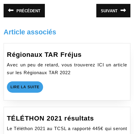
Navigation
PRÉCÉDENT
SUIVANT
Article
Article
de
précédent
suivant
:
:
l’article
Article associés
Régionaux
Régionaux TAR Fréjus
TAR
Avec un peu de retard, vous trouverez ICI un article
Fréjus
sur les Régionaux TAR 2022
LIRE
LIRE LA SUITE
LA
SUITE
TÉLÉTHON
TÉLÉTHON 2021 résultats
2021
Le Téléthon 2021 au TCSL a rapporté 445€ qui seront
résultats