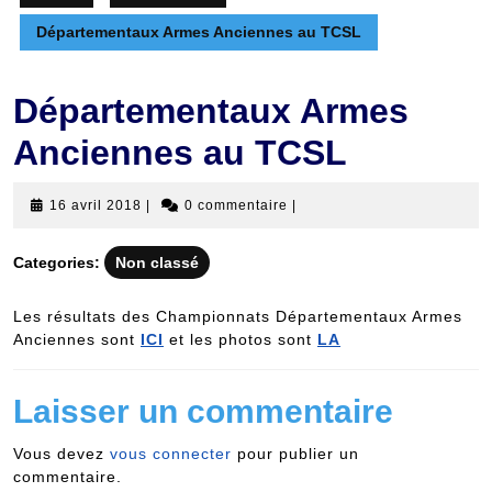
Départementaux Armes Anciennes au TCSL
Départementaux Armes
Anciennes au TCSL
16
16 avril 2018
|
0 commentaire
|
avril
2018
Categories:
Non classé
Les résultats des Championnats Départementaux Armes
Anciennes sont
ICI
et les photos sont
LA
Laisser un commentaire
Vous devez
vous connecter
pour publier un
commentaire.