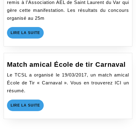
remis à l’Association AEL de Saint Laurent du Var qui
gère cette manifestation. Les résultats du concours
organisé au 25m
LIRE
LIRE LA SUITE
LA
SUITE
Ma
Match amical École de tir Carnaval
am
Le TCSL a organisé le 19/03/2017, un match amical
Éc
École de Tir « Carnaval ». Vous en trouverez ICI un
de
résumé.
tir
Ca
LIRE
LIRE LA SUITE
LA
SUITE